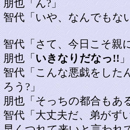
朋也「ん?」
智代「いや、なんでもな
智代「さて、今日こそ親
朋也「
いきなりだなっ!!
智代「こんな悪戯をした
ろう?」
朋也「そっちの都合もあ
智代「大丈夫だ、弟がず
早くつれて来いと言われ