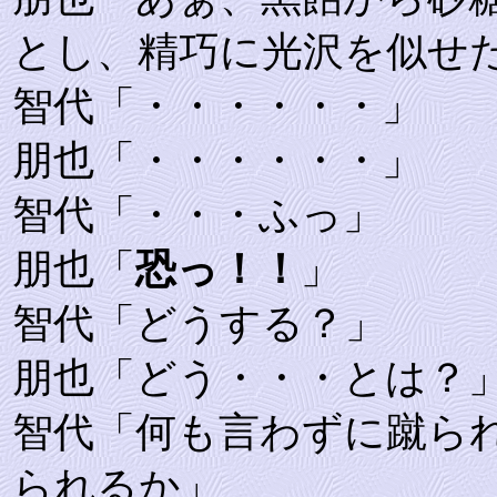
とし、精巧に光沢を似せ
智代「・・・・・・」
朋也「・・・・・・」
智代「・・・ふっ」
朋也「
恐っ！！
」
智代「どうする？」
朋也「どう・・・とは？
智代「何も言わずに蹴ら
られるか」