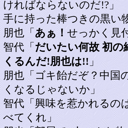
ければならないのだ!?」
手に持った棒つきの黒い
朋也「
あぁ！
せっかく見付
智代「
だいたい何故 初
くるんだ!朋也は!!
」
朋也「ゴキ飴だぞ？中国
くなるじゃないか」
智代「興味を惹かれるの
べてくれ」