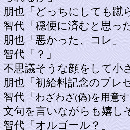
朋也「どっちにしても蹴ら
智代「穏便に済むと思った
朋也「悪かった、コレ」
智代「？」
不思議そうな顔をして小
朋也「初給料記念のプレゼ
智代「
わざわざ(偽)を用意す
文句を言いながらも嬉し
智代「オルゴール？」