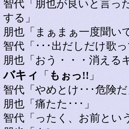
智代「朋也が良いと言っ
する」
朋也「まぁまぁ一度聞い
智代「･･･出だしだけ歌
朋也「おう・・・消える
バキィ
「
もぉっ!!
」
智代「やめとけ･･･危険だ
朋也「痛たた･･･」
智代「ったく、お前とい