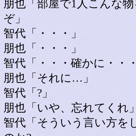
朋也「部屋で1人こんな
ぞ」
智代「・・・」
朋也「・・・」
智代「・・・確かに・・
朋也「それに…」
智代「?」
朋也「いや、忘れてくれ
智代「そういう言い方を