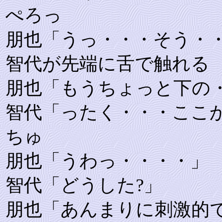
ぺろっ
朋也「うっ・・・そう・
智代が先端に舌で触れる
朋也「もうちょっと下の
智代「ったく・・・ここ
ちゅ
朋也「うわっ・・・・」
智代「どうした?」
朋也「あんまりに刺激的