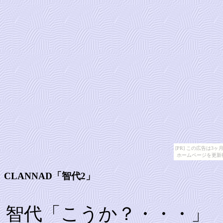
[PR] この広告は
ホームページを更新
CLANNAD「智代2」
智代「こうか？・・・」