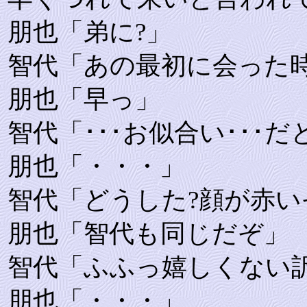
朋也「弟に?」
智代「あの最初に会った
朋也「早っ」
智代「･･･お似合い･･･だ
朋也「・・・」
智代「どうした?顔が赤い
朋也「智代も同じだぞ」
智代「ふふっ嬉しくない
朋也「・・・」