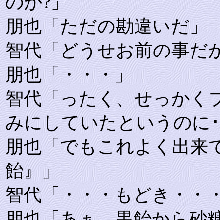
のか?」
朋也「ただの勘違いだ」
智代「どうせお前の事だ
朋也「・・・」
智代「ったく、せっかく
みにしていたというのに･
朋也「でもこれよく出来
飴』」
智代「・・・もどき・・
朋也「あぁ、黒飴から砂